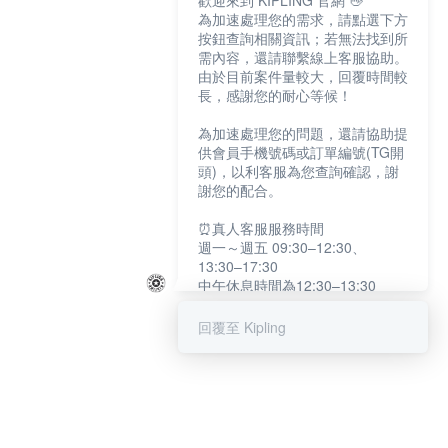
歡迎來到 KIPLING 官網 👋
為加速處理您的需求，請點選下方
按鈕查詢相關資訊；若無法找到所
需內容，還請聯繫線上客服協助。
由於目前案件量較大，回覆時間較
長，感謝您的耐心等候！
為加速處理您的問題，還請協助提
供會員手機號碼或訂單編號(TG開
頭)，以利客服為您查詢確認，謝
謝您的配合。
⏰真人客服服務時間
週一～週五 09:30–12:30、
13:30–17:30
中午休息時間為12:30–13:30
例假日及國定假日暫停服務
回覆至 Kipling
提醒您：系統會自動已讀訊息，如
未點選「聯繫專人」，線上客服將
不會收到此訊息。