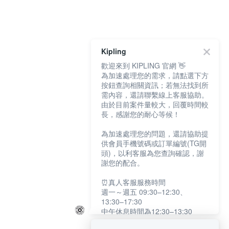
Kipling
歡迎來到 KIPLING 官網 👋
為加速處理您的需求，請點選下方
按鈕查詢相關資訊；若無法找到所
需內容，還請聯繫線上客服協助。
由於目前案件量較大，回覆時間較
長，感謝您的耐心等候！
為加速處理您的問題，還請協助提
供會員手機號碼或訂單編號(TG開
頭)，以利客服為您查詢確認，謝
謝您的配合。
⏰真人客服服務時間
週一～週五 09:30–12:30、
13:30–17:30
中午休息時間為12:30–13:30
例假日及國定假日暫停服務