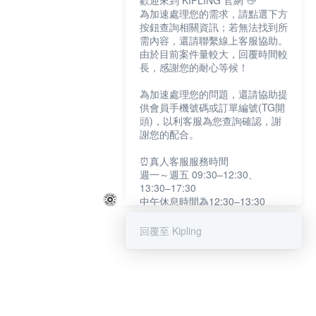
歡迎來到 KIPLING 官網 👋
為加速處理您的需求，請點選下方
按鈕查詢相關資訊；若無法找到所
需內容，還請聯繫線上客服協助。
由於目前案件量較大，回覆時間較
長，感謝您的耐心等候！
為加速處理您的問題，還請協助提
供會員手機號碼或訂單編號(TG開
頭)，以利客服為您查詢確認，謝
謝您的配合。
⏰真人客服服務時間
週一～週五 09:30–12:30、
13:30–17:30
中午休息時間為12:30–13:30
例假日及國定假日暫停服務
回覆至 Kipling
提醒您：系統會自動已讀訊息，如
未點選「聯繫專人」，線上客服將
不會收到此訊息。