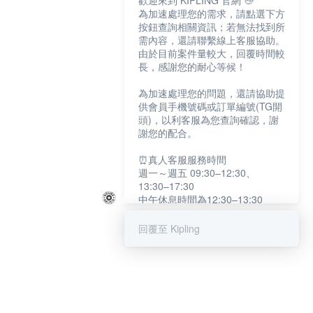
歡迎來到 KIPLING 官網 👋
為加速處理您的需求，請點選下方
按鈕查詢相關資訊；若無法找到所
需內容，還請聯繫線上客服協助。
由於目前案件量較大，回覆時間較
長，感謝您的耐心等候！
為加速處理您的問題，還請協助提
供會員手機號碼或訂單編號(TG開
頭)，以利客服為您查詢確認，謝
謝您的配合。
⏰真人客服服務時間
週一～週五 09:30–12:30、
13:30–17:30
中午休息時間為12:30–13:30
例假日及國定假日暫停服務
回覆至 Kipling
提醒您：系統會自動已讀訊息，如
未點選「聯繫專人」，線上客服將
不會收到此訊息。