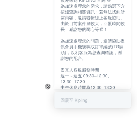
歡迎來到 KIPLING 官網 👋
為加速處理您的需求，請點選下方
按鈕查詢相關資訊；若無法找到所
需內容，還請聯繫線上客服協助。
由於目前案件量較大，回覆時間較
長，感謝您的耐心等候！
為加速處理您的問題，還請協助提
供會員手機號碼或訂單編號(TG開
頭)，以利客服為您查詢確認，謝
謝您的配合。
⏰真人客服服務時間
週一～週五 09:30–12:30、
13:30–17:30
中午休息時間為12:30–13:30
例假日及國定假日暫停服務
回覆至 Kipling
提醒您：系統會自動已讀訊息，如
未點選「聯繫專人」，線上客服將
不會收到此訊息。