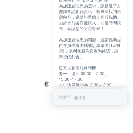
歡迎來到 KIPLING 官網 👋
為加速處理您的需求，請點選下方
按鈕查詢相關資訊；若無法找到所
需內容，還請聯繫線上客服協助。
由於目前案件量較大，回覆時間較
長，感謝您的耐心等候！
為加速處理您的問題，還請協助提
供會員手機號碼或訂單編號(TG開
頭)，以利客服為您查詢確認，謝
謝您的配合。
⏰真人客服服務時間
週一～週五 09:30–12:30、
13:30–17:30
中午休息時間為12:30–13:30
例假日及國定假日暫停服務
回覆至 Kipling
提醒您：系統會自動已讀訊息，如
未點選「聯繫專人」，線上客服將
不會收到此訊息。