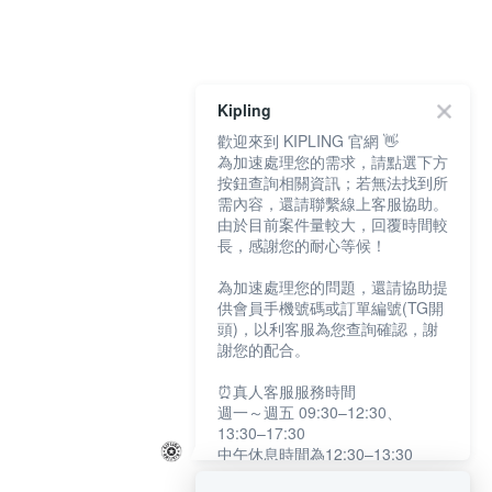
Kipling
歡迎來到 KIPLING 官網 👋
為加速處理您的需求，請點選下方
按鈕查詢相關資訊；若無法找到所
需內容，還請聯繫線上客服協助。
由於目前案件量較大，回覆時間較
長，感謝您的耐心等候！
為加速處理您的問題，還請協助提
供會員手機號碼或訂單編號(TG開
頭)，以利客服為您查詢確認，謝
謝您的配合。
⏰真人客服服務時間
週一～週五 09:30–12:30、
13:30–17:30
中午休息時間為12:30–13:30
例假日及國定假日暫停服務