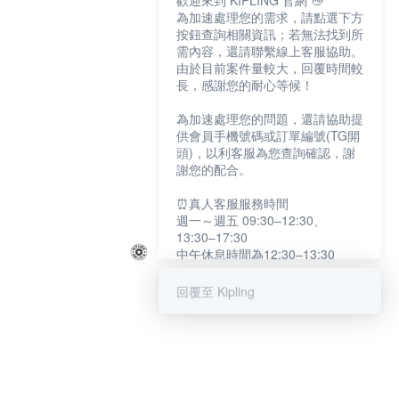
歡迎來到 KIPLING 官網 👋
為加速處理您的需求，請點選下方
按鈕查詢相關資訊；若無法找到所
需內容，還請聯繫線上客服協助。
由於目前案件量較大，回覆時間較
長，感謝您的耐心等候！
為加速處理您的問題，還請協助提
供會員手機號碼或訂單編號(TG開
頭)，以利客服為您查詢確認，謝
謝您的配合。
⏰真人客服服務時間
週一～週五 09:30–12:30、
13:30–17:30
中午休息時間為12:30–13:30
例假日及國定假日暫停服務
回覆至 Kipling
提醒您：系統會自動已讀訊息，如
未點選「聯繫專人」，線上客服將
不會收到此訊息。