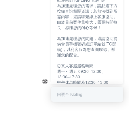
歡迎來到 KIPLING 官網 👋
為加速處理您的需求，請點選下方
按鈕查詢相關資訊；若無法找到所
需內容，還請聯繫線上客服協助。
由於目前案件量較大，回覆時間較
長，感謝您的耐心等候！
為加速處理您的問題，還請協助提
供會員手機號碼或訂單編號(TG開
頭)，以利客服為您查詢確認，謝
謝您的配合。
⏰真人客服服務時間
週一～週五 09:30–12:30、
13:30–17:30
中午休息時間為12:30–13:30
例假日及國定假日暫停服務
回覆至 Kipling
提醒您：系統會自動已讀訊息，如
未點選「聯繫專人」，線上客服將
不會收到此訊息。