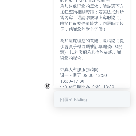
歡迎來到 KIPLING 官網 👋
為加速處理您的需求，請點選下方
按鈕查詢相關資訊；若無法找到所
需內容，還請聯繫線上客服協助。
由於目前案件量較大，回覆時間較
長，感謝您的耐心等候！
為加速處理您的問題，還請協助提
供會員手機號碼或訂單編號(TG開
頭)，以利客服為您查詢確認，謝
謝您的配合。
⏰真人客服服務時間
週一～週五 09:30–12:30、
13:30–17:30
中午休息時間為12:30–13:30
例假日及國定假日暫停服務
回覆至 Kipling
提醒您：系統會自動已讀訊息，如
未點選「聯繫專人」，線上客服將
不會收到此訊息。