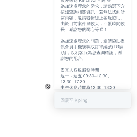
歡迎來到 KIPLING 官網 👋
為加速處理您的需求，請點選下方
按鈕查詢相關資訊；若無法找到所
需內容，還請聯繫線上客服協助。
由於目前案件量較大，回覆時間較
長，感謝您的耐心等候！
為加速處理您的問題，還請協助提
供會員手機號碼或訂單編號(TG開
頭)，以利客服為您查詢確認，謝
謝您的配合。
⏰真人客服服務時間
週一～週五 09:30–12:30、
13:30–17:30
中午休息時間為12:30–13:30
例假日及國定假日暫停服務
回覆至 Kipling
提醒您：系統會自動已讀訊息，如
未點選「聯繫專人」，線上客服將
不會收到此訊息。