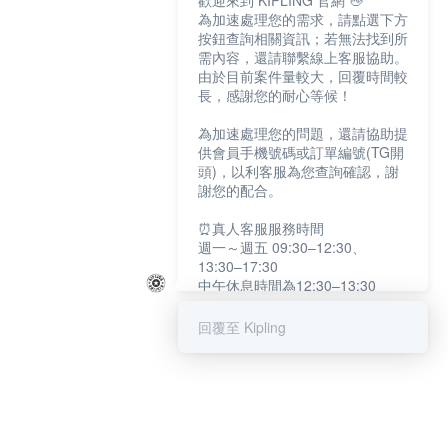
歡迎來到 KIPLING 官網 👋
為加速處理您的需求，請點選下方
按鈕查詢相關資訊；若無法找到所
需內容，還請聯繫線上客服協助。
由於目前案件量較大，回覆時間較
長，感謝您的耐心等候！
為加速處理您的問題，還請協助提
供會員手機號碼或訂單編號(TG開
頭)，以利客服為您查詢確認，謝
謝您的配合。
⏰真人客服服務時間
週一～週五 09:30–12:30、
13:30–17:30
中午休息時間為12:30–13:30
例假日及國定假日暫停服務
回覆至 Kipling
提醒您：系統會自動已讀訊息，如
未點選「聯繫專人」，線上客服將
不會收到此訊息。