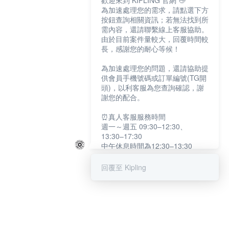
歡迎來到 KIPLING 官網 👋
為加速處理您的需求，請點選下方
按鈕查詢相關資訊；若無法找到所
需內容，還請聯繫線上客服協助。
由於目前案件量較大，回覆時間較
長，感謝您的耐心等候！
為加速處理您的問題，還請協助提
供會員手機號碼或訂單編號(TG開
頭)，以利客服為您查詢確認，謝
謝您的配合。
⏰真人客服服務時間
週一～週五 09:30–12:30、
13:30–17:30
中午休息時間為12:30–13:30
例假日及國定假日暫停服務
回覆至 Kipling
提醒您：系統會自動已讀訊息，如
未點選「聯繫專人」，線上客服將
不會收到此訊息。