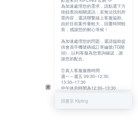
歡迎來到 KIPLING 官網 👋
為加速處理您的需求，請點選下方
按鈕查詢相關資訊；若無法找到所
需內容，還請聯繫線上客服協助。
由於目前案件量較大，回覆時間較
長，感謝您的耐心等候！
為加速處理您的問題，還請協助提
供會員手機號碼或訂單編號(TG開
頭)，以利客服為您查詢確認，謝
謝您的配合。
⏰真人客服服務時間
週一～週五 09:30–12:30、
13:30–17:30
中午休息時間為12:30–13:30
例假日及國定假日暫停服務
回覆至 Kipling
提醒您：系統會自動已讀訊息，如
未點選「聯繫專人」，線上客服將
不會收到此訊息。