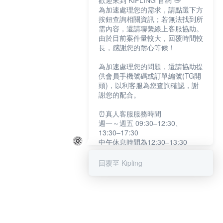
歡迎來到 KIPLING 官網 👋
為加速處理您的需求，請點選下方
按鈕查詢相關資訊；若無法找到所
需內容，還請聯繫線上客服協助。
由於目前案件量較大，回覆時間較
長，感謝您的耐心等候！
為加速處理您的問題，還請協助提
供會員手機號碼或訂單編號(TG開
頭)，以利客服為您查詢確認，謝
謝您的配合。
⏰真人客服服務時間
週一～週五 09:30–12:30、
13:30–17:30
中午休息時間為12:30–13:30
例假日及國定假日暫停服務
回覆至 Kipling
提醒您：系統會自動已讀訊息，如
未點選「聯繫專人」，線上客服將
不會收到此訊息。