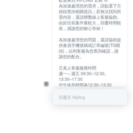
歡迎來到 KIPLING 官網 👋
為加速處理您的需求，請點選下方
按鈕查詢相關資訊；若無法找到所
需內容，還請聯繫線上客服協助。
由於目前案件量較大，回覆時間較
長，感謝您的耐心等候！
為加速處理您的問題，還請協助提
供會員手機號碼或訂單編號(TG開
頭)，以利客服為您查詢確認，謝
謝您的配合。
⏰真人客服服務時間
週一～週五 09:30–12:30、
13:30–17:30
中午休息時間為12:30–13:30
例假日及國定假日暫停服務
回覆至 Kipling
提醒您：系統會自動已讀訊息，如
未點選「聯繫專人」，線上客服將
不會收到此訊息。