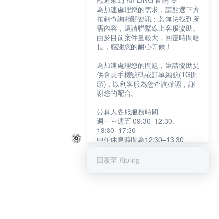
歡迎來到 KIPLING 官網 👋
為加速處理您的需求，請點選下方
按鈕查詢相關資訊；若無法找到所
需內容，還請聯繫線上客服協助。
由於目前案件量較大，回覆時間較
長，感謝您的耐心等候！
為加速處理您的問題，還請協助提
供會員手機號碼或訂單編號(TG開
頭)，以利客服為您查詢確認，謝
謝您的配合。
⏰真人客服服務時間
週一～週五 09:30–12:30、
13:30–17:30
中午休息時間為12:30–13:30
例假日及國定假日暫停服務
回覆至 Kipling
提醒您：系統會自動已讀訊息，如
未點選「聯繫專人」，線上客服將
不會收到此訊息。