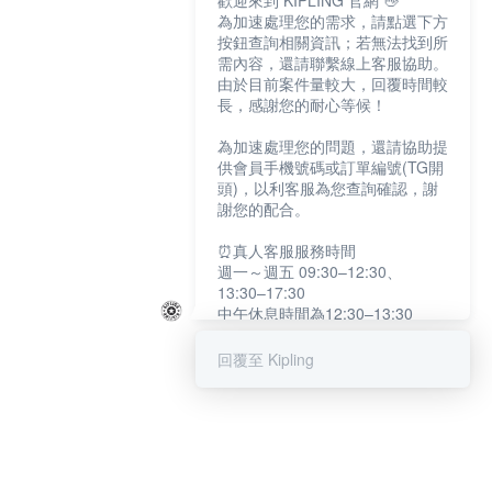
歡迎來到 KIPLING 官網 👋
為加速處理您的需求，請點選下方
按鈕查詢相關資訊；若無法找到所
需內容，還請聯繫線上客服協助。
由於目前案件量較大，回覆時間較
長，感謝您的耐心等候！
為加速處理您的問題，還請協助提
供會員手機號碼或訂單編號(TG開
頭)，以利客服為您查詢確認，謝
謝您的配合。
⏰真人客服服務時間
週一～週五 09:30–12:30、
13:30–17:30
中午休息時間為12:30–13:30
例假日及國定假日暫停服務
回覆至 Kipling
提醒您：系統會自動已讀訊息，如
未點選「聯繫專人」，線上客服將
不會收到此訊息。