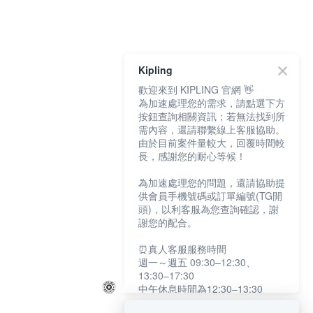
Kipling
歡迎來到 KIPLING 官網 👋
為加速處理您的需求，請點選下方
按鈕查詢相關資訊；若無法找到所
需內容，還請聯繫線上客服協助。
由於目前案件量較大，回覆時間較
長，感謝您的耐心等候！
為加速處理您的問題，還請協助提
供會員手機號碼或訂單編號(TG開
頭)，以利客服為您查詢確認，謝
謝您的配合。
⏰真人客服服務時間
週一～週五 09:30–12:30、
13:30–17:30
中午休息時間為12:30–13:30
例假日及國定假日暫停服務