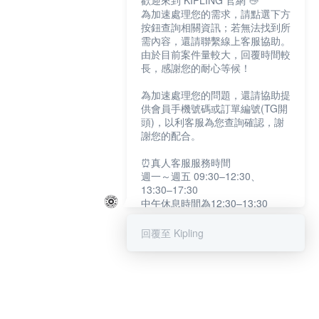
歡迎來到 KIPLING 官網 👋
為加速處理您的需求，請點選下方
按鈕查詢相關資訊；若無法找到所
需內容，還請聯繫線上客服協助。
由於目前案件量較大，回覆時間較
長，感謝您的耐心等候！
為加速處理您的問題，還請協助提
供會員手機號碼或訂單編號(TG開
頭)，以利客服為您查詢確認，謝
謝您的配合。
⏰真人客服服務時間
週一～週五 09:30–12:30、
13:30–17:30
中午休息時間為12:30–13:30
例假日及國定假日暫停服務
回覆至 Kipling
提醒您：系統會自動已讀訊息，如
未點選「聯繫專人」，線上客服將
不會收到此訊息。