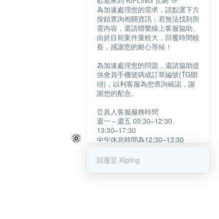
歡迎來到 KIPLING 官網 👋
為加速處理您的需求，請點選下方
按鈕查詢相關資訊；若無法找到所
需內容，還請聯繫線上客服協助。
由於目前案件量較大，回覆時間較
長，感謝您的耐心等候！
為加速處理您的問題，還請協助提
供會員手機號碼或訂單編號(TG開
頭)，以利客服為您查詢確認，謝
謝您的配合。
⏰真人客服服務時間
週一～週五 09:30–12:30、
13:30–17:30
中午休息時間為12:30–13:30
例假日及國定假日暫停服務
回覆至 Kipling
提醒您：系統會自動已讀訊息，如
未點選「聯繫專人」，線上客服將
不會收到此訊息。