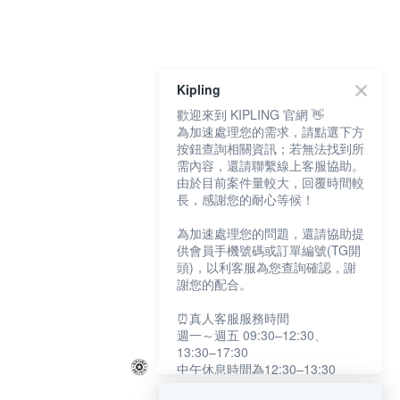
Kipling
歡迎來到 KIPLING 官網 👋
為加速處理您的需求，請點選下方
按鈕查詢相關資訊；若無法找到所
需內容，還請聯繫線上客服協助。
由於目前案件量較大，回覆時間較
長，感謝您的耐心等候！
為加速處理您的問題，還請協助提
供會員手機號碼或訂單編號(TG開
頭)，以利客服為您查詢確認，謝
謝您的配合。
⏰真人客服服務時間
週一～週五 09:30–12:30、
13:30–17:30
中午休息時間為12:30–13:30
例假日及國定假日暫停服務