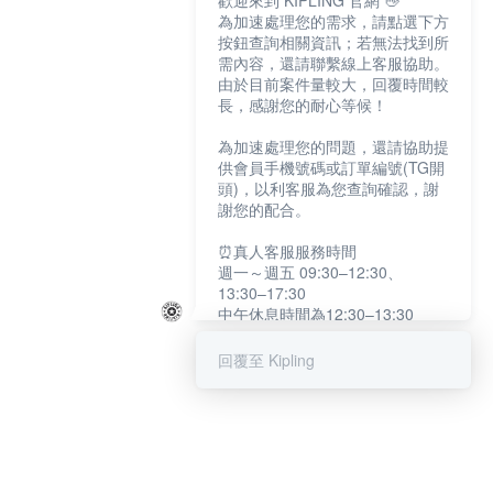
歡迎來到 KIPLING 官網 👋
為加速處理您的需求，請點選下方
按鈕查詢相關資訊；若無法找到所
需內容，還請聯繫線上客服協助。
由於目前案件量較大，回覆時間較
長，感謝您的耐心等候！
為加速處理您的問題，還請協助提
供會員手機號碼或訂單編號(TG開
頭)，以利客服為您查詢確認，謝
謝您的配合。
⏰真人客服服務時間
週一～週五 09:30–12:30、
13:30–17:30
中午休息時間為12:30–13:30
例假日及國定假日暫停服務
回覆至 Kipling
提醒您：系統會自動已讀訊息，如
未點選「聯繫專人」，線上客服將
不會收到此訊息。