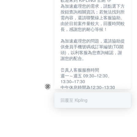
歡迎來到 KIPLING 官網 👋
為加速處理您的需求，請點選下方
按鈕查詢相關資訊；若無法找到所
需內容，還請聯繫線上客服協助。
由於目前案件量較大，回覆時間較
長，感謝您的耐心等候！
為加速處理您的問題，還請協助提
供會員手機號碼或訂單編號(TG開
頭)，以利客服為您查詢確認，謝
謝您的配合。
⏰真人客服服務時間
週一～週五 09:30–12:30、
13:30–17:30
中午休息時間為12:30–13:30
例假日及國定假日暫停服務
回覆至 Kipling
提醒您：系統會自動已讀訊息，如
未點選「聯繫專人」，線上客服將
不會收到此訊息。