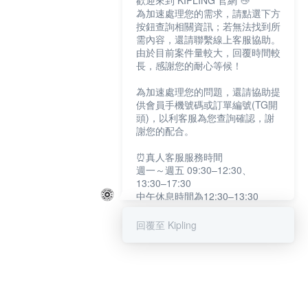
歡迎來到 KIPLING 官網 👋
為加速處理您的需求，請點選下方
按鈕查詢相關資訊；若無法找到所
需內容，還請聯繫線上客服協助。
由於目前案件量較大，回覆時間較
長，感謝您的耐心等候！
為加速處理您的問題，還請協助提
供會員手機號碼或訂單編號(TG開
頭)，以利客服為您查詢確認，謝
謝您的配合。
⏰真人客服服務時間
週一～週五 09:30–12:30、
13:30–17:30
中午休息時間為12:30–13:30
例假日及國定假日暫停服務
回覆至 Kipling
提醒您：系統會自動已讀訊息，如
未點選「聯繫專人」，線上客服將
不會收到此訊息。