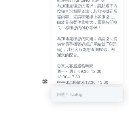
歡迎來到 KIPLING 官網 👋
為加速處理您的需求，請點選下方
按鈕查詢相關資訊；若無法找到所
需內容，還請聯繫線上客服協助。
由於目前案件量較大，回覆時間較
長，感謝您的耐心等候！
為加速處理您的問題，還請協助提
供會員手機號碼或訂單編號(TG開
頭)，以利客服為您查詢確認，謝
謝您的配合。
⏰真人客服服務時間
週一～週五 09:30–12:30、
13:30–17:30
中午休息時間為12:30–13:30
例假日及國定假日暫停服務
回覆至 Kipling
提醒您：系統會自動已讀訊息，如
未點選「聯繫專人」，線上客服將
不會收到此訊息。