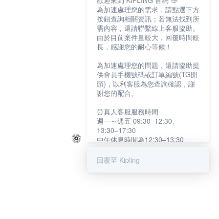
歡迎來到 KIPLING 官網 👋
為加速處理您的需求，請點選下方
按鈕查詢相關資訊；若無法找到所
需內容，還請聯繫線上客服協助。
由於目前案件量較大，回覆時間較
長，感謝您的耐心等候！
為加速處理您的問題，還請協助提
供會員手機號碼或訂單編號(TG開
頭)，以利客服為您查詢確認，謝
謝您的配合。
⏰真人客服服務時間
週一～週五 09:30–12:30、
13:30–17:30
中午休息時間為12:30–13:30
例假日及國定假日暫停服務
回覆至 Kipling
提醒您：系統會自動已讀訊息，如
未點選「聯繫專人」，線上客服將
不會收到此訊息。