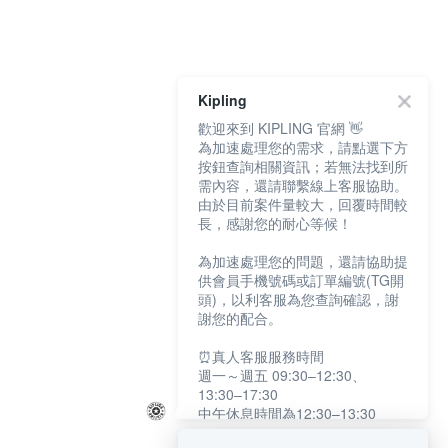
Kipling
歡迎來到 KIPLING 官網 👋
為加速處理您的需求，請點選下方
按鈕查詢相關資訊；若無法找到所
需內容，還請聯繫線上客服協助。
由於目前案件量較大，回覆時間較
長，感謝您的耐心等候！
為加速處理您的問題，還請協助提
供會員手機號碼或訂單編號(TG開
頭)，以利客服為您查詢確認，謝
謝您的配合。
⏰真人客服服務時間
週一～週五 09:30–12:30、
13:30–17:30
中午休息時間為12:30–13:30
例假日及國定假日暫停服務