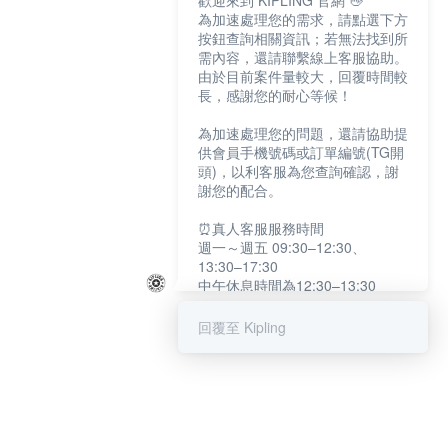
歡迎來到 KIPLING 官網 👋
為加速處理您的需求，請點選下方
按鈕查詢相關資訊；若無法找到所
需內容，還請聯繫線上客服協助。
由於目前案件量較大，回覆時間較
長，感謝您的耐心等候！
為加速處理您的問題，還請協助提
供會員手機號碼或訂單編號(TG開
頭)，以利客服為您查詢確認，謝
謝您的配合。
⏰真人客服服務時間
週一～週五 09:30–12:30、
13:30–17:30
中午休息時間為12:30–13:30
例假日及國定假日暫停服務
回覆至 Kipling
提醒您：系統會自動已讀訊息，如
未點選「聯繫專人」，線上客服將
不會收到此訊息。