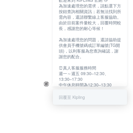
歡迎來到 KIPLING 官網 👋
為加速處理您的需求，請點選下方
按鈕查詢相關資訊；若無法找到所
需內容，還請聯繫線上客服協助。
由於目前案件量較大，回覆時間較
長，感謝您的耐心等候！
為加速處理您的問題，還請協助提
供會員手機號碼或訂單編號(TG開
頭)，以利客服為您查詢確認，謝
謝您的配合。
⏰真人客服服務時間
週一～週五 09:30–12:30、
13:30–17:30
中午休息時間為12:30–13:30
例假日及國定假日暫停服務
回覆至 Kipling
提醒您：系統會自動已讀訊息，如
未點選「聯繫專人」，線上客服將
不會收到此訊息。