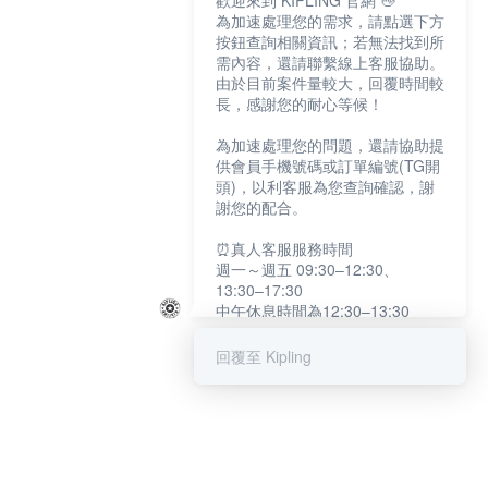
歡迎來到 KIPLING 官網 👋
為加速處理您的需求，請點選下方
按鈕查詢相關資訊；若無法找到所
需內容，還請聯繫線上客服協助。
由於目前案件量較大，回覆時間較
長，感謝您的耐心等候！
為加速處理您的問題，還請協助提
供會員手機號碼或訂單編號(TG開
頭)，以利客服為您查詢確認，謝
謝您的配合。
⏰真人客服服務時間
週一～週五 09:30–12:30、
13:30–17:30
中午休息時間為12:30–13:30
例假日及國定假日暫停服務
回覆至 Kipling
提醒您：系統會自動已讀訊息，如
未點選「聯繫專人」，線上客服將
不會收到此訊息。