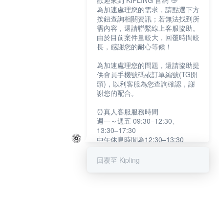
歡迎來到 KIPLING 官網 👋
為加速處理您的需求，請點選下方
按鈕查詢相關資訊；若無法找到所
需內容，還請聯繫線上客服協助。
由於目前案件量較大，回覆時間較
長，感謝您的耐心等候！
為加速處理您的問題，還請協助提
供會員手機號碼或訂單編號(TG開
頭)，以利客服為您查詢確認，謝
謝您的配合。
⏰真人客服服務時間
週一～週五 09:30–12:30、
13:30–17:30
中午休息時間為12:30–13:30
例假日及國定假日暫停服務
回覆至 Kipling
提醒您：系統會自動已讀訊息，如
未點選「聯繫專人」，線上客服將
不會收到此訊息。