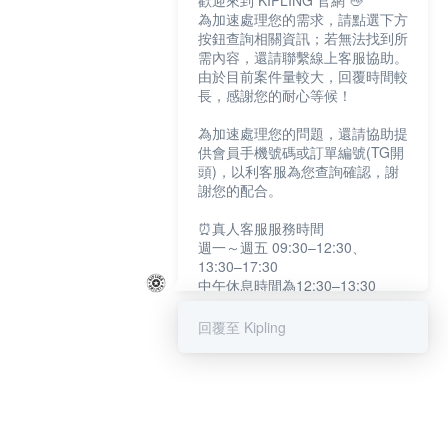
歡迎來到 KIPLING 官網 👋
為加速處理您的需求，請點選下方
按鈕查詢相關資訊；若無法找到所
需內容，還請聯繫線上客服協助。
由於目前案件量較大，回覆時間較
長，感謝您的耐心等候！
為加速處理您的問題，還請協助提
供會員手機號碼或訂單編號(TG開
頭)，以利客服為您查詢確認，謝
謝您的配合。
⏰真人客服服務時間
週一～週五 09:30–12:30、
13:30–17:30
中午休息時間為12:30–13:30
例假日及國定假日暫停服務
回覆至 Kipling
提醒您：系統會自動已讀訊息，如
未點選「聯繫專人」，線上客服將
不會收到此訊息。