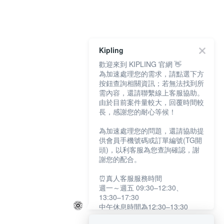
Kipling
歡迎來到 KIPLING 官網 👋
為加速處理您的需求，請點選下方
按鈕查詢相關資訊；若無法找到所
需內容，還請聯繫線上客服協助。
由於目前案件量較大，回覆時間較
長，感謝您的耐心等候！
為加速處理您的問題，還請協助提
供會員手機號碼或訂單編號(TG開
頭)，以利客服為您查詢確認，謝
謝您的配合。
⏰真人客服服務時間
週一～週五 09:30–12:30、
13:30–17:30
中午休息時間為12:30–13:30
例假日及國定假日暫停服務