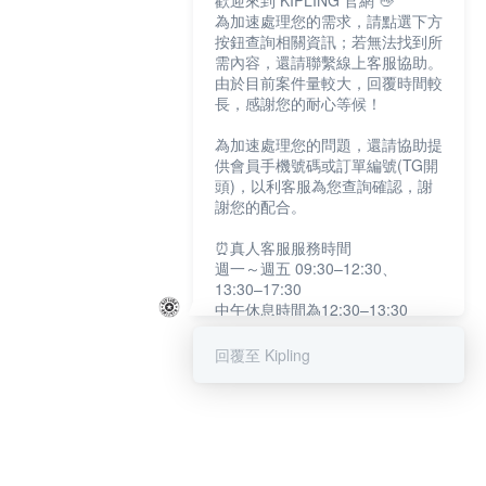
歡迎來到 KIPLING 官網 👋
為加速處理您的需求，請點選下方
按鈕查詢相關資訊；若無法找到所
需內容，還請聯繫線上客服協助。
由於目前案件量較大，回覆時間較
長，感謝您的耐心等候！
為加速處理您的問題，還請協助提
供會員手機號碼或訂單編號(TG開
頭)，以利客服為您查詢確認，謝
謝您的配合。
⏰真人客服服務時間
週一～週五 09:30–12:30、
13:30–17:30
中午休息時間為12:30–13:30
例假日及國定假日暫停服務
回覆至 Kipling
提醒您：系統會自動已讀訊息，如
未點選「聯繫專人」，線上客服將
不會收到此訊息。