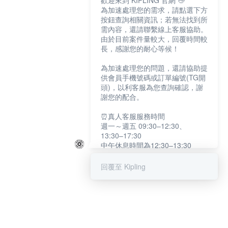
歡迎來到 KIPLING 官網 👋
為加速處理您的需求，請點選下方
按鈕查詢相關資訊；若無法找到所
需內容，還請聯繫線上客服協助。
由於目前案件量較大，回覆時間較
長，感謝您的耐心等候！
為加速處理您的問題，還請協助提
供會員手機號碼或訂單編號(TG開
頭)，以利客服為您查詢確認，謝
謝您的配合。
⏰真人客服服務時間
週一～週五 09:30–12:30、
13:30–17:30
中午休息時間為12:30–13:30
例假日及國定假日暫停服務
回覆至 Kipling
提醒您：系統會自動已讀訊息，如
未點選「聯繫專人」，線上客服將
不會收到此訊息。