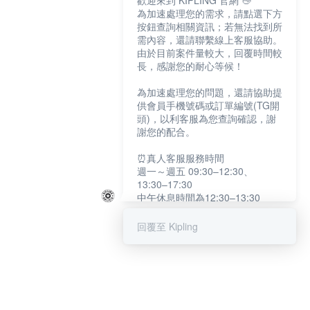
歡迎來到 KIPLING 官網 👋
為加速處理您的需求，請點選下方
按鈕查詢相關資訊；若無法找到所
需內容，還請聯繫線上客服協助。
由於目前案件量較大，回覆時間較
長，感謝您的耐心等候！
為加速處理您的問題，還請協助提
供會員手機號碼或訂單編號(TG開
頭)，以利客服為您查詢確認，謝
謝您的配合。
⏰真人客服服務時間
週一～週五 09:30–12:30、
13:30–17:30
中午休息時間為12:30–13:30
例假日及國定假日暫停服務
回覆至 Kipling
提醒您：系統會自動已讀訊息，如
未點選「聯繫專人」，線上客服將
不會收到此訊息。