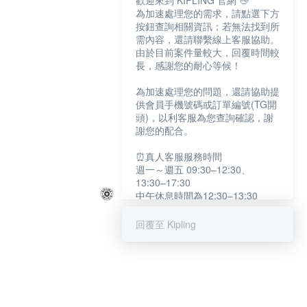
歡迎來到 KIPLING 官網 👋
為加速處理您的需求，請點選下方
按鈕查詢相關資訊；若無法找到所
需內容，還請聯繫線上客服協助。
由於目前案件量較大，回覆時間較
長，感謝您的耐心等候！
為加速處理您的問題，還請協助提
供會員手機號碼或訂單編號(TG開
頭)，以利客服為您查詢確認，謝
謝您的配合。
⏰真人客服服務時間
週一～週五 09:30–12:30、
13:30–17:30
中午休息時間為12:30–13:30
例假日及國定假日暫停服務
回覆至 Kipling
提醒您：系統會自動已讀訊息，如
未點選「聯繫專人」，線上客服將
不會收到此訊息。