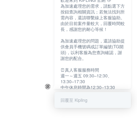
歡迎來到 KIPLING 官網 👋
為加速處理您的需求，請點選下方
按鈕查詢相關資訊；若無法找到所
需內容，還請聯繫線上客服協助。
由於目前案件量較大，回覆時間較
長，感謝您的耐心等候！
為加速處理您的問題，還請協助提
供會員手機號碼或訂單編號(TG開
頭)，以利客服為您查詢確認，謝
謝您的配合。
⏰真人客服服務時間
週一～週五 09:30–12:30、
13:30–17:30
中午休息時間為12:30–13:30
例假日及國定假日暫停服務
回覆至 Kipling
提醒您：系統會自動已讀訊息，如
未點選「聯繫專人」，線上客服將
不會收到此訊息。