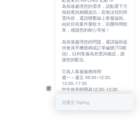
歡迎來到 KIPLING 官網 👋
為加速處理您的需求，請點選下方
按鈕查詢相關資訊；若無法找到所
需內容，還請聯繫線上客服協助。
由於目前案件量較大，回覆時間較
長，感謝您的耐心等候！
為加速處理您的問題，還請協助提
供會員手機號碼或訂單編號(TG開
頭)，以利客服為您查詢確認，謝
謝您的配合。
⏰真人客服服務時間
週一～週五 09:30–12:30、
13:30–17:30
中午休息時間為12:30–13:30
例假日及國定假日暫停服務
回覆至 Kipling
提醒您：系統會自動已讀訊息，如
未點選「聯繫專人」，線上客服將
不會收到此訊息。