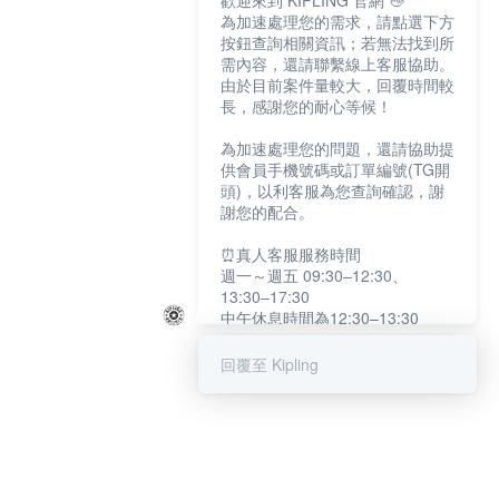
歡迎來到 KIPLING 官網 👋
為加速處理您的需求，請點選下方
按鈕查詢相關資訊；若無法找到所
需內容，還請聯繫線上客服協助。
由於目前案件量較大，回覆時間較
長，感謝您的耐心等候！
為加速處理您的問題，還請協助提
供會員手機號碼或訂單編號(TG開
頭)，以利客服為您查詢確認，謝
謝您的配合。
⏰真人客服服務時間
週一～週五 09:30–12:30、
13:30–17:30
中午休息時間為12:30–13:30
例假日及國定假日暫停服務
回覆至 Kipling
提醒您：系統會自動已讀訊息，如
未點選「聯繫專人」，線上客服將
不會收到此訊息。