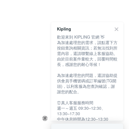
Kipling
歡迎來到 KIPLING 官網 👋
為加速處理您的需求，請點選下方
按鈕查詢相關資訊；若無法找到所
需內容，還請聯繫線上客服協助。
由於目前案件量較大，回覆時間較
長，感謝您的耐心等候！
為加速處理您的問題，還請協助提
供會員手機號碼或訂單編號(TG開
頭)，以利客服為您查詢確認，謝
謝您的配合。
⏰真人客服服務時間
週一～週五 09:30–12:30、
13:30–17:30
中午休息時間為12:30–13:30
例假日及國定假日暫停服務