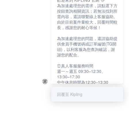
歡迎來到 KIPLING 官網 👋
為加速處理您的需求，請點選下方
按鈕查詢相關資訊；若無法找到所
需內容，還請聯繫線上客服協助。
由於目前案件量較大，回覆時間較
長，感謝您的耐心等候！
為加速處理您的問題，還請協助提
供會員手機號碼或訂單編號(TG開
頭)，以利客服為您查詢確認，謝
謝您的配合。
⏰真人客服服務時間
週一～週五 09:30–12:30、
13:30–17:30
中午休息時間為12:30–13:30
例假日及國定假日暫停服務
回覆至 Kipling
提醒您：系統會自動已讀訊息，如
未點選「聯繫專人」，線上客服將
不會收到此訊息。