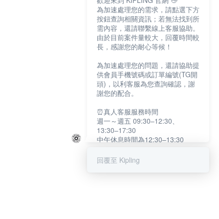
歡迎來到 KIPLING 官網 👋
為加速處理您的需求，請點選下方
按鈕查詢相關資訊；若無法找到所
需內容，還請聯繫線上客服協助。
由於目前案件量較大，回覆時間較
長，感謝您的耐心等候！
為加速處理您的問題，還請協助提
供會員手機號碼或訂單編號(TG開
頭)，以利客服為您查詢確認，謝
謝您的配合。
⏰真人客服服務時間
週一～週五 09:30–12:30、
13:30–17:30
中午休息時間為12:30–13:30
例假日及國定假日暫停服務
回覆至 Kipling
提醒您：系統會自動已讀訊息，如
未點選「聯繫專人」，線上客服將
不會收到此訊息。