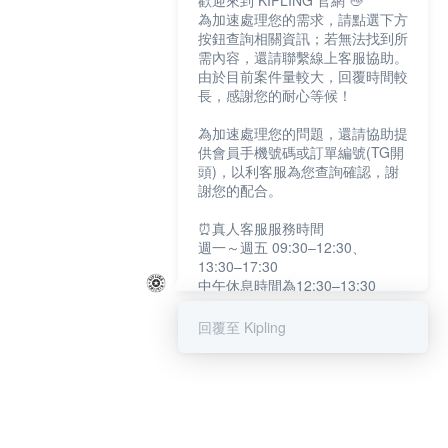
歡迎來到 KIPLING 官網 👋
為加速處理您的需求，請點選下方
按鈕查詢相關資訊；若無法找到所
需內容，還請聯繫線上客服協助。
由於目前案件量較大，回覆時間較
長，感謝您的耐心等候！
為加速處理您的問題，還請協助提
供會員手機號碼或訂單編號(TG開
頭)，以利客服為您查詢確認，謝
謝您的配合。
⏰真人客服服務時間
週一～週五 09:30–12:30、
13:30–17:30
中午休息時間為12:30–13:30
例假日及國定假日暫停服務
回覆至 Kipling
提醒您：系統會自動已讀訊息，如
未點選「聯繫專人」，線上客服將
不會收到此訊息。