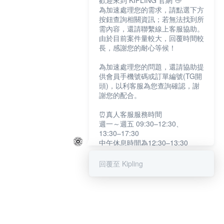
歡迎來到 KIPLING 官網 👋
為加速處理您的需求，請點選下方
按鈕查詢相關資訊；若無法找到所
需內容，還請聯繫線上客服協助。
由於目前案件量較大，回覆時間較
長，感謝您的耐心等候！
為加速處理您的問題，還請協助提
供會員手機號碼或訂單編號(TG開
頭)，以利客服為您查詢確認，謝
謝您的配合。
⏰真人客服服務時間
週一～週五 09:30–12:30、
13:30–17:30
中午休息時間為12:30–13:30
例假日及國定假日暫停服務
回覆至 Kipling
提醒您：系統會自動已讀訊息，如
未點選「聯繫專人」，線上客服將
不會收到此訊息。