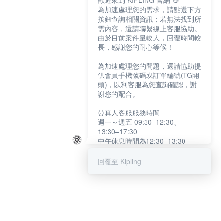
歡迎來到 KIPLING 官網 👋
為加速處理您的需求，請點選下方
按鈕查詢相關資訊；若無法找到所
需內容，還請聯繫線上客服協助。
由於目前案件量較大，回覆時間較
長，感謝您的耐心等候！
為加速處理您的問題，還請協助提
供會員手機號碼或訂單編號(TG開
頭)，以利客服為您查詢確認，謝
謝您的配合。
⏰真人客服服務時間
週一～週五 09:30–12:30、
13:30–17:30
中午休息時間為12:30–13:30
例假日及國定假日暫停服務
回覆至 Kipling
提醒您：系統會自動已讀訊息，如
未點選「聯繫專人」，線上客服將
不會收到此訊息。