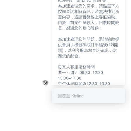
歡迎來到 KIPLING 官網 👋
為加速處理您的需求，請點選下方
按鈕查詢相關資訊；若無法找到所
需內容，還請聯繫線上客服協助。
由於目前案件量較大，回覆時間較
長，感謝您的耐心等候！
為加速處理您的問題，還請協助提
供會員手機號碼或訂單編號(TG開
頭)，以利客服為您查詢確認，謝
謝您的配合。
⏰真人客服服務時間
週一～週五 09:30–12:30、
13:30–17:30
中午休息時間為12:30–13:30
例假日及國定假日暫停服務
回覆至 Kipling
提醒您：系統會自動已讀訊息，如
未點選「聯繫專人」，線上客服將
不會收到此訊息。