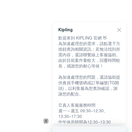
Kipling
歡迎來到 KIPLING 官網 👋
為加速處理您的需求，請點選下方
按鈕查詢相關資訊；若無法找到所
需內容，還請聯繫線上客服協助。
由於目前案件量較大，回覆時間較
長，感謝您的耐心等候！
為加速處理您的問題，還請協助提
供會員手機號碼或訂單編號(TG開
頭)，以利客服為您查詢確認，謝
謝您的配合。
⏰真人客服服務時間
週一～週五 09:30–12:30、
13:30–17:30
中午休息時間為12:30–13:30
例假日及國定假日暫停服務