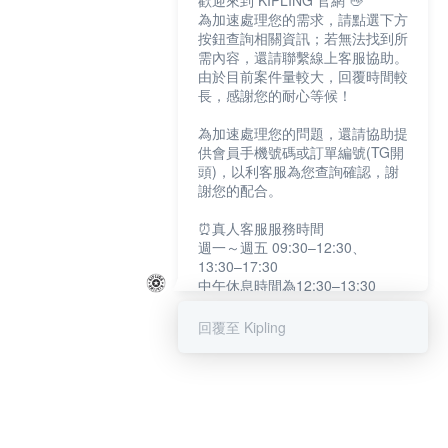
歡迎來到 KIPLING 官網 👋
為加速處理您的需求，請點選下方
按鈕查詢相關資訊；若無法找到所
需內容，還請聯繫線上客服協助。
由於目前案件量較大，回覆時間較
長，感謝您的耐心等候！
為加速處理您的問題，還請協助提
供會員手機號碼或訂單編號(TG開
頭)，以利客服為您查詢確認，謝
謝您的配合。
⏰真人客服服務時間
週一～週五 09:30–12:30、
13:30–17:30
中午休息時間為12:30–13:30
例假日及國定假日暫停服務
回覆至 Kipling
提醒您：系統會自動已讀訊息，如
未點選「聯繫專人」，線上客服將
不會收到此訊息。